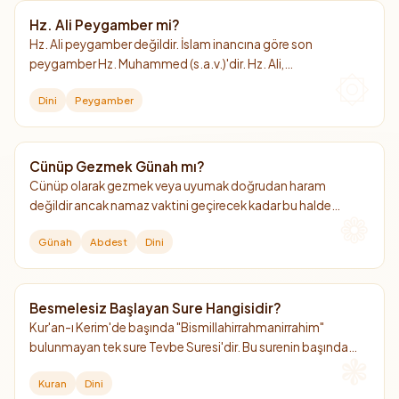
Hz. Ali Peygamber mi?
Hz. Ali peygamber değildir. İslam inancına göre son
peygamber Hz. Muhammed (s.a.v.)'dir. Hz. Ali,
Peygamberimizin amcasının oğlu, damadı ve 4. halifedir.
Dini
Peygamber
Cünüp Gezmek Günah mı?
Cünüp olarak gezmek veya uyumak doğrudan haram
değildir ancak namaz vaktini geçirecek kadar bu halde
kalmak büyük günahtır.
Günah
Abdest
Dini
Besmelesiz Başlayan Sure Hangisidir?
Kur'an-ı Kerim'de başında "Bismillahirrahmanirrahim"
bulunmayan tek sure Tevbe Suresi'dir. Bu surenin başında
neden besmele olmadığına dair iki temel görüş
Kuran
Dini
bulunmaktadır.