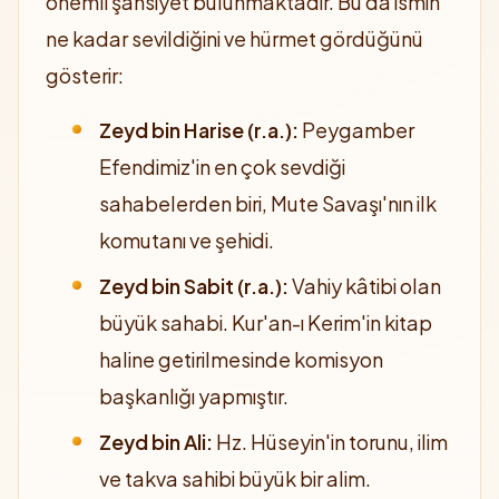
önemli şahsiyet bulunmaktadır. Bu da ismin
ne kadar sevildiğini ve hürmet gördüğünü
gösterir:
Zeyd bin Harise (r.a.):
Peygamber
Efendimiz'in en çok sevdiği
sahabelerden biri, Mute Savaşı'nın ilk
komutanı ve şehidi.
Zeyd bin Sabit (r.a.):
Vahiy kâtibi olan
büyük sahabi. Kur'an-ı Kerim'in kitap
haline getirilmesinde komisyon
başkanlığı yapmıştır.
Zeyd bin Ali:
Hz. Hüseyin'in torunu, ilim
ve takva sahibi büyük bir alim.