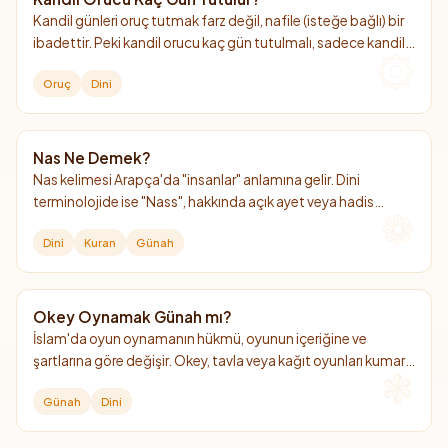
Kandil günleri oruç tutmak farz değil, nafile (isteğe bağlı) bir
ibadettir. Peki kandil orucu kaç gün tutulmalı, sadece kandil
günü mü yoksa bir gün öncesi mi tutulmalı?
Oruç
Dini
Nas Ne Demek?
Nas kelimesi Arapça'da "insanlar" anlamına gelir. Dini
terminolojide ise "Nass", hakkında açık ayet veya hadis
bulunan kesin hüküm demektir.
Dini
Kuran
Günah
Okey Oynamak Günah mı?
İslam'da oyun oynamanın hükmü, oyunun içeriğine ve
şartlarına göre değişir. Okey, tavla veya kağıt oyunları kumar
amacı gütmüyorsa ve ibadetlere engel olmuyorsa haram
Günah
Dini
değildir.