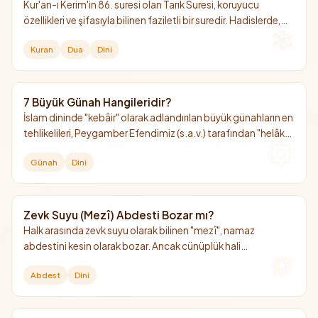
Kur'an-ı Kerim'in 86. suresi olan Tarık Suresi, koruyucu
özellikleri ve şifasıyla bilinen faziletli bir suredir. Hadislerde,
okuyan kişiye yıldızlar adedince sevap kazandırdığı
Kuran
Dua
Dini
müjdelenmiştir.
7 Büyük Günah Hangileridir?
İslam dininde "kebâir" olarak adlandırılan büyük günahların en
tehlikelileri, Peygamber Efendimiz (s.a.v.) tarafından "helâk
edici 7 günah" olarak sayılmıştır. Bunların başında Allah'a şirk
Günah
Dini
koşmak gelir.
Zevk Suyu (Mezî) Abdesti Bozar mı?
Halk arasında zevk suyu olarak bilinen "mezî", namaz
abdestini kesin olarak bozar. Ancak cünüplük hali
oluşturmadığı için gusül (boy abdesti) gerektirmez.
Abdest
Dini
Çamaşıra bulaştığında yıkanması şarttır.