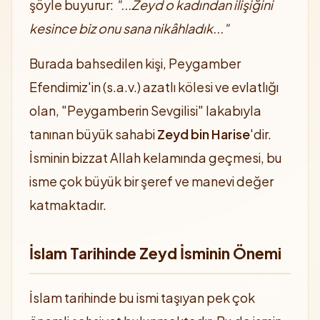
şöyle buyurur:
"...Zeyd o kadından ilişiğini
kesince biz onu sana nikâhladık..."
Burada bahsedilen kişi, Peygamber
Efendimiz'in (s.a.v.) azatlı kölesi ve evlatlığı
olan, "Peygamberin Sevgilisi" lakabıyla
tanınan büyük sahabi
Zeyd bin Harise
'dir.
İsminin bizzat Allah kelamında geçmesi, bu
isme çok büyük bir şeref ve manevi değer
katmaktadır.
İslam Tarihinde Zeyd İsminin Önemi
İslam tarihinde bu ismi taşıyan pek çok