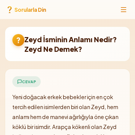
Sorularla Din
Zeyd İsminin Anlamı Nedir?
?
Zeyd Ne Demek?
CEVAP
Yeni doğacak erkek bebekler için en çok
tercih edilen isimlerden biri olan Zeyd, hem
anlamı hem de manevi ağırlığıyla öne çıkan
köklü bir isimdir. Arapça kökenli olan Zeyd