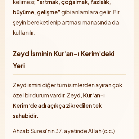
kelimesi;
"artmak, çoğalmak, fazlalık,
büyüme, gelişme"
gibi anlamlara gelir. Bir
şeyin bereketlenip artması manasında da
kullanılır.
Zeyd İsminin Kur'an-ı Kerim'deki
Yeri
Zeyd ismini diğer tüm isimlerden ayıran çok
özel bir durum vardır. Zeyd,
Kur'an-ı
Kerim'de adı açıkça zikredilen tek
sahabidir.
Ahzab Suresi'nin 37. ayetinde Allah (c.c.)