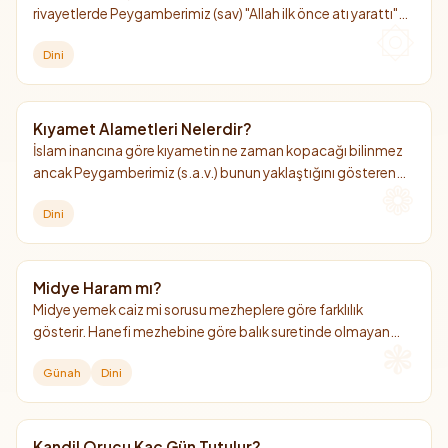
rivayetlerde Peygamberimiz (sav) "Allah ilk önce atı yarattı"
şeklinde ifadeler var. At hem dünyada hem ahirette önemli
Dini
bir hayvan olarak görülüyor.
Kıyamet Alametleri Nelerdir?
İslam inancına göre kıyametin ne zaman kopacağı bilinmez
ancak Peygamberimiz (s.a.v.) bunun yaklaştığını gösteren
bazı işaretlerden bahsetmiştir. İşte küçük ve büyük kıyamet
Dini
alametleri.
Midye Haram mı?
Midye yemek caiz mi sorusu mezheplere göre farklılık
gösterir. Hanefi mezhebine göre balık suretinde olmayan
deniz ürünlerini (midye, kalamar, karides vb.) yemek helal
Günah
Dini
değildir, diğer mezheplere göre ise helaldir.
Kandil Orucu Kaç Gün Tutulur?