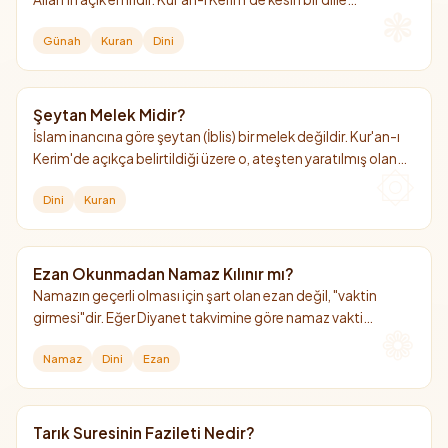
yasaklanmış olup, sağlığa ve insan fıtratına olan zararları da
Günah
Kuran
Dini
bu yasağın hikmetleri arasında sayılır.
Şeytan Melek Midir?
İslam inancına göre şeytan (İblis) bir melek değildir. Kur'an-ı
Kerim'de açıkça belirtildiği üzere o, ateşten yaratılmış olan
cin taifesindendir.
Dini
Kuran
Ezan Okunmadan Namaz Kılınır mı?
Namazın geçerli olması için şart olan ezan değil, "vaktin
girmesi"dir. Eğer Diyanet takvimine göre namaz vakti
girmişse, henüz ezan okunmamış olsa dahi namaz kılınabilir
Namaz
Dini
Ezan
ve geçerlidir.
Tarık Suresinin Fazileti Nedir?