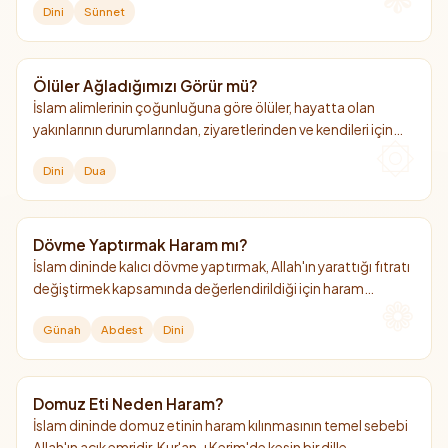
Dini
Sünnet
hazırlıklı olmak adına İslam kültüründe güzel bir adet
(müstehap) olarak kabul edilmiştir.
Ölüler Ağladığımızı Görür mü?
İslam alimlerinin çoğunluğuna göre ölüler, hayatta olan
yakınlarının durumlarından, ziyaretlerinden ve kendileri için
döktükleri gözyaşlarından haberdar olurlar.
Dini
Dua
Dövme Yaptırmak Haram mı?
İslam dininde kalıcı dövme yaptırmak, Allah'ın yarattığı fıtratı
değiştirmek kapsamında değerlendirildiği için haram
kılınmıştır. Ancak deri altında kaldığı için abdeste veya gusle
Günah
Abdest
Dini
engel değildir.
Domuz Eti Neden Haram?
İslam dininde domuz etinin haram kılınmasının temel sebebi
Allah'ın açık emridir. Kur'an-ı Kerim'de kesin bir dille