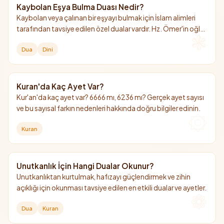
Kaybolan Eşya Bulma Duası Nedir?
Kaybolan veya çalınan bir eşyayı bulmak için İslam alimleri
tarafından tavsiye edilen özel dualar vardır. Hz. Ömer'in oğlu
Abdullah b. Ömer'den (r.a.) nakledilen dua bunların en
Dua
Dini
bilinenidir.
Kuran'da Kaç Ayet Var?
Kur'an'da kaç ayet var? 6666 mı, 6236 mı? Gerçek ayet sayısı
ve bu sayısal farkın nedenleri hakkında doğru bilgiler edinin.
Kuran
Unutkanlık İçin Hangi Dualar Okunur?
Unutkanlıktan kurtulmak, hafızayı güçlendirmek ve zihin
açıklığı için okunması tavsiye edilen en etkili dualar ve ayetler.
Dua
Kuran