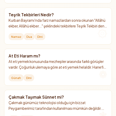
Teşrik Tekbirleri Nedir?
Kurban Bayramı'nda farz namazlardan sonra okunan "Allâhü
ekber, Allâhü ekber..." şeklindeki tekbirlere Teşrik Tekbiri denir.
Arefe günü sabah namazından başlayıp bayramın 4. günü
Namaz
Dua
Dini
ikindi namazına kadar devam eder.
At Eti Haram mı?
At eti yemek konusunda mezhepler arasında farklı görüşler
vardır. Çoğunluk ulemaya göre at eti yemek helaldir. Hanefi
mezhebinde ise "mekruh" (hoş görülmeyen) kabul edilmiştir.
Günah
Dini
Çakmak Taşımak Sünnet mi?
Çakmak günümüz teknolojisi olduğu için bizzat
Peygamberimiz tarafından kullanılması mümkün değildir.
Ancak "ateş yakma aleti" taşımak, seferde ve günlük hayatta