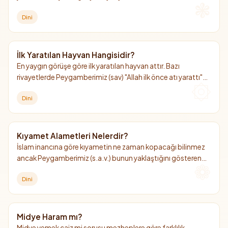
Dini
İlk Yaratılan Hayvan Hangisidir?
En yaygın görüşe göre ilk yaratılan hayvan attır. Bazı
rivayetlerde Peygamberimiz (sav) "Allah ilk önce atı yarattı"
şeklinde ifadeler var. At hem dünyada hem ahirette önemli
Dini
bir hayvan olarak görülüyor.
Kıyamet Alametleri Nelerdir?
İslam inancına göre kıyametin ne zaman kopacağı bilinmez
ancak Peygamberimiz (s.a.v.) bunun yaklaştığını gösteren
bazı işaretlerden bahsetmiştir. İşte küçük ve büyük kıyamet
Dini
alametleri.
Midye Haram mı?
Midye yemek caiz mi sorusu mezheplere göre farklılık