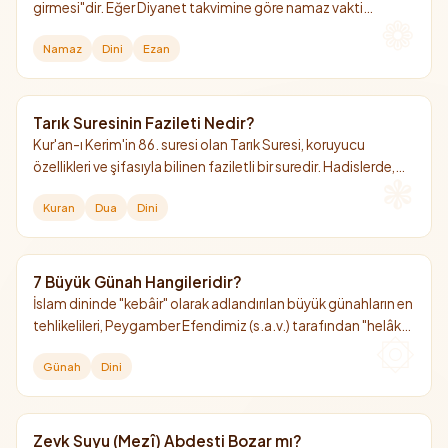
girmesi"dir. Eğer Diyanet takvimine göre namaz vakti
girmişse, henüz ezan okunmamış olsa dahi namaz kılınabilir
Namaz
Dini
Ezan
ve geçerlidir.
Tarık Suresinin Fazileti Nedir?
Kur'an-ı Kerim'in 86. suresi olan Tarık Suresi, koruyucu
özellikleri ve şifasıyla bilinen faziletli bir suredir. Hadislerde,
okuyan kişiye yıldızlar adedince sevap kazandırdığı
Kuran
Dua
Dini
müjdelenmiştir.
7 Büyük Günah Hangileridir?
İslam dininde "kebâir" olarak adlandırılan büyük günahların en
tehlikelileri, Peygamber Efendimiz (s.a.v.) tarafından "helâk
edici 7 günah" olarak sayılmıştır. Bunların başında Allah'a şirk
Günah
Dini
koşmak gelir.
Zevk Suyu (Mezî) Abdesti Bozar mı?