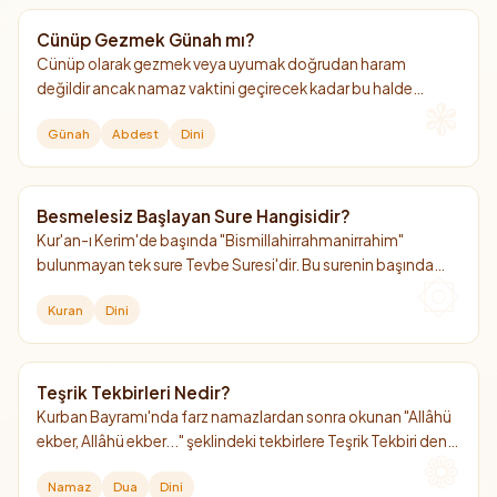
Cünüp Gezmek Günah mı?
Cünüp olarak gezmek veya uyumak doğrudan haram
değildir ancak namaz vaktini geçirecek kadar bu halde
kalmak büyük günahtır.
Günah
Abdest
Dini
Besmelesiz Başlayan Sure Hangisidir?
Kur'an-ı Kerim'de başında "Bismillahirrahmanirrahim"
bulunmayan tek sure Tevbe Suresi'dir. Bu surenin başında
neden besmele olmadığına dair iki temel görüş
Kuran
Dini
bulunmaktadır.
Teşrik Tekbirleri Nedir?
Kurban Bayramı'nda farz namazlardan sonra okunan "Allâhü
ekber, Allâhü ekber..." şeklindeki tekbirlere Teşrik Tekbiri denir.
Arefe günü sabah namazından başlayıp bayramın 4. günü
Namaz
Dua
Dini
ikindi namazına kadar devam eder.