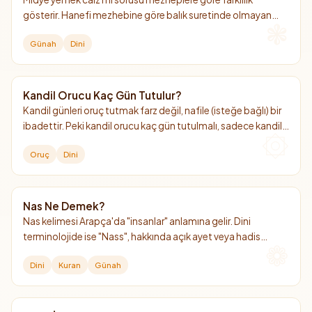
gösterir. Hanefi mezhebine göre balık suretinde olmayan
deniz ürünlerini (midye, kalamar, karides vb.) yemek helal
Günah
Dini
değildir, diğer mezheplere göre ise helaldir.
Kandil Orucu Kaç Gün Tutulur?
Kandil günleri oruç tutmak farz değil, nafile (isteğe bağlı) bir
ibadettir. Peki kandil orucu kaç gün tutulmalı, sadece kandil
günü mü yoksa bir gün öncesi mi tutulmalı?
Oruç
Dini
Nas Ne Demek?
Nas kelimesi Arapça'da "insanlar" anlamına gelir. Dini
terminolojide ise "Nass", hakkında açık ayet veya hadis
bulunan kesin hüküm demektir.
Dini
Kuran
Günah