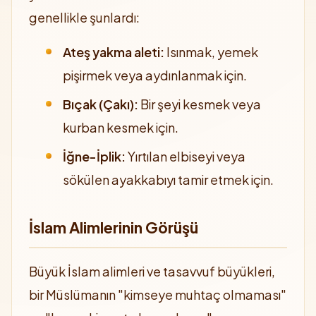
genellikle şunlardı:
Ateş yakma aleti:
Isınmak, yemek
pişirmek veya aydınlanmak için.
Bıçak (Çakı):
Bir şeyi kesmek veya
kurban kesmek için.
İğne-İplik:
Yırtılan elbiseyi veya
sökülen ayakkabıyı tamir etmek için.
İslam Alimlerinin Görüşü
Büyük İslam alimleri ve tasavvuf büyükleri,
bir Müslümanın "kimseye muhtaç olmaması"