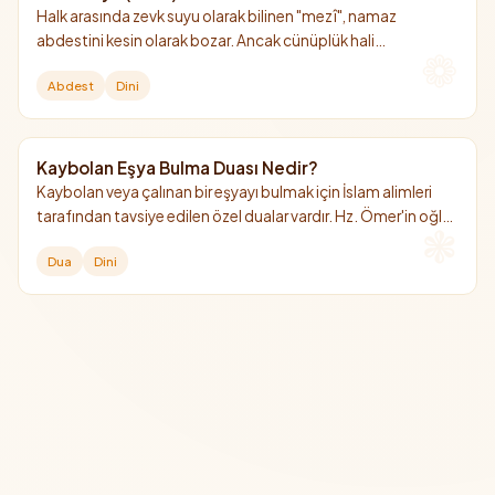
Halk arasında zevk suyu olarak bilinen "mezî", namaz
abdestini kesin olarak bozar. Ancak cünüplük hali
oluşturmadığı için gusül (boy abdesti) gerektirmez.
Abdest
Dini
Çamaşıra bulaştığında yıkanması şarttır.
Kaybolan Eşya Bulma Duası Nedir?
Kaybolan veya çalınan bir eşyayı bulmak için İslam alimleri
tarafından tavsiye edilen özel dualar vardır. Hz. Ömer'in oğlu
Abdullah b. Ömer'den (r.a.) nakledilen dua bunların en
Dua
Dini
bilinenidir.