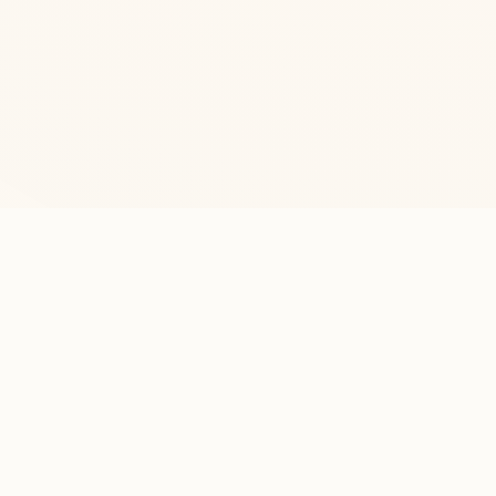
Sorularla Din
İslam dini hakkında merak edilen soruların güvenilir kaynaklardan
cevaplandırıldığı bilgi platformu.
HIZLI LINKLER
Anasayfa
Hakkımızda
Kullanım Şartları