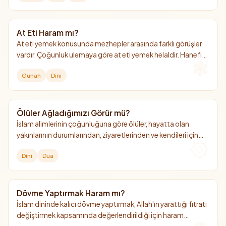
At Eti Haram mı?
At eti yemek konusunda mezhepler arasında farklı görüşler
vardır. Çoğunluk ulemaya göre at eti yemek helaldir. Hanefi
mezhebinde ise "mekruh" (hoş görülmeyen) kabul edilmiştir.
Günah
Dini
Ölüler Ağladığımızı Görür mü?
İslam alimlerinin çoğunluğuna göre ölüler, hayatta olan
yakınlarının durumlarından, ziyaretlerinden ve kendileri için
döktükleri gözyaşlarından haberdar olurlar.
Dini
Dua
Dövme Yaptırmak Haram mı?
İslam dininde kalıcı dövme yaptırmak, Allah'ın yarattığı fıtratı
değiştirmek kapsamında değerlendirildiği için haram