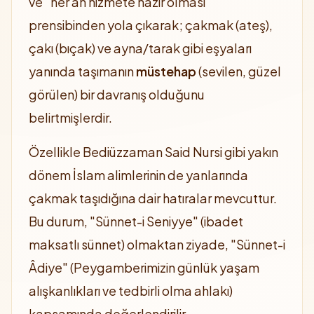
ve "her an hizmete hazır olması"
prensibinden yola çıkarak; çakmak (ateş),
çakı (bıçak) ve ayna/tarak gibi eşyaları
yanında taşımanın
müstehap
(sevilen, güzel
görülen) bir davranış olduğunu
belirtmişlerdir.
Özellikle Bediüzzaman Said Nursi gibi yakın
dönem İslam alimlerinin de yanlarında
çakmak taşıdığına dair hatıralar mevcuttur.
Bu durum, "Sünnet-i Seniyye" (ibadet
maksatlı sünnet) olmaktan ziyade, "Sünnet-i
Âdiye" (Peygamberimizin günlük yaşam
alışkanlıkları ve tedbirli olma ahlakı)
kapsamında değerlendirilir.