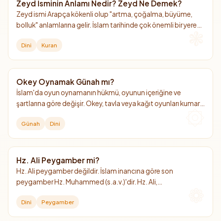
Zeyd İsminin Anlamı Nedir? Zeyd Ne Demek?
Zeyd ismi Arapça kökenli olup "artma, çoğalma, büyüme,
bolluk" anlamlarına gelir. İslam tarihinde çok önemli bir yere
sahip olan bu isim, Kur'an-ı Kerim'de adı açıkça geçen tek
Dini
Kuran
sahabidir.
Okey Oynamak Günah mı?
İslam'da oyun oynamanın hükmü, oyunun içeriğine ve
şartlarına göre değişir. Okey, tavla veya kağıt oyunları kumar
amacı gütmüyorsa ve ibadetlere engel olmuyorsa haram
Günah
Dini
değildir.
Hz. Ali Peygamber mi?
Hz. Ali peygamber değildir. İslam inancına göre son
peygamber Hz. Muhammed (s.a.v.)'dir. Hz. Ali,
Peygamberimizin amcasının oğlu, damadı ve 4. halifedir.
Dini
Peygamber