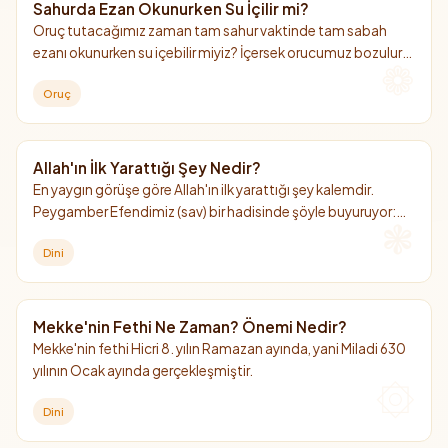
Sahurda Ezan Okunurken Su İçilir mi?
Oruç tutacağımız zaman tam sahur vaktinde tam sabah
ezanı okunurken su içebilir miyiz? İçersek orucumuz bozulur
mu?
Oruç
Allah'ın İlk Yarattığı Şey Nedir?
En yaygın görüşe göre Allah'ın ilk yarattığı şey kalemdir.
Peygamber Efendimiz (sav) bir hadisinde şöyle buyuruyor:
"Allah'ın ilk yarattığı şey kalemdir."
Dini
Mekke'nin Fethi Ne Zaman? Önemi Nedir?
Mekke'nin fethi Hicri 8. yılın Ramazan ayında, yani Miladi 630
yılının Ocak ayında gerçekleşmiştir.
Dini