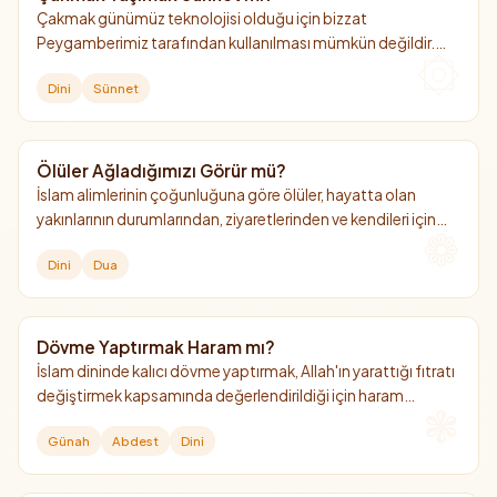
Çakmak günümüz teknolojisi olduğu için bizzat
Peygamberimiz tarafından kullanılması mümkün değildir.
Ancak "ateş yakma aleti" taşımak, seferde ve günlük hayatta
Dini
Sünnet
hazırlıklı olmak adına İslam kültüründe güzel bir adet
(müstehap) olarak kabul edilmiştir.
Ölüler Ağladığımızı Görür mü?
İslam alimlerinin çoğunluğuna göre ölüler, hayatta olan
yakınlarının durumlarından, ziyaretlerinden ve kendileri için
döktükleri gözyaşlarından haberdar olurlar.
Dini
Dua
Dövme Yaptırmak Haram mı?
İslam dininde kalıcı dövme yaptırmak, Allah'ın yarattığı fıtratı
değiştirmek kapsamında değerlendirildiği için haram
kılınmıştır. Ancak deri altında kaldığı için abdeste veya gusle
Günah
Abdest
Dini
engel değildir.