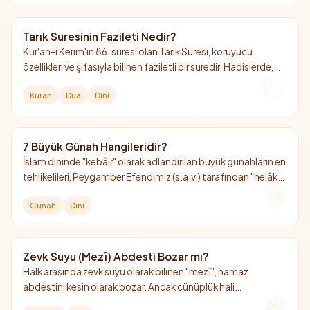
Tarık Suresinin Fazileti Nedir?
Kur'an-ı Kerim'in 86. suresi olan Tarık Suresi, koruyucu
özellikleri ve şifasıyla bilinen faziletli bir suredir. Hadislerde,
okuyan kişiye yıldızlar adedince sevap kazandırdığı
Kuran
Dua
Dini
müjdelenmiştir.
7 Büyük Günah Hangileridir?
İslam dininde "kebâir" olarak adlandırılan büyük günahların en
tehlikelileri, Peygamber Efendimiz (s.a.v.) tarafından "helâk
edici 7 günah" olarak sayılmıştır. Bunların başında Allah'a şirk
Günah
Dini
koşmak gelir.
Zevk Suyu (Mezî) Abdesti Bozar mı?
Halk arasında zevk suyu olarak bilinen "mezî", namaz
abdestini kesin olarak bozar. Ancak cünüplük hali
oluşturmadığı için gusül (boy abdesti) gerektirmez.