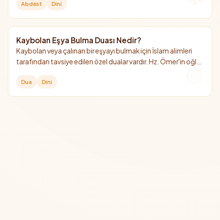
Abdest
Dini
Çamaşıra bulaştığında yıkanması şarttır.
Kaybolan Eşya Bulma Duası Nedir?
Kaybolan veya çalınan bir eşyayı bulmak için İslam alimleri
tarafından tavsiye edilen özel dualar vardır. Hz. Ömer'in oğlu
Abdullah b. Ömer'den (r.a.) nakledilen dua bunların en
Dua
Dini
bilinenidir.