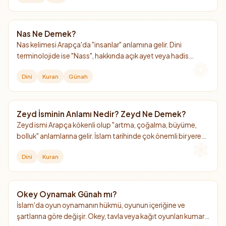
Nas Ne Demek?
Nas kelimesi Arapça'da "insanlar" anlamına gelir. Dini
terminolojide ise "Nass", hakkında açık ayet veya hadis
bulunan kesin hüküm demektir.
Dini
Kuran
Günah
Zeyd İsminin Anlamı Nedir? Zeyd Ne Demek?
Zeyd ismi Arapça kökenli olup "artma, çoğalma, büyüme,
bolluk" anlamlarına gelir. İslam tarihinde çok önemli bir yere
sahip olan bu isim, Kur'an-ı Kerim'de adı açıkça geçen tek
Dini
Kuran
sahabidir.
Okey Oynamak Günah mı?
İslam'da oyun oynamanın hükmü, oyunun içeriğine ve
şartlarına göre değişir. Okey, tavla veya kağıt oyunları kumar