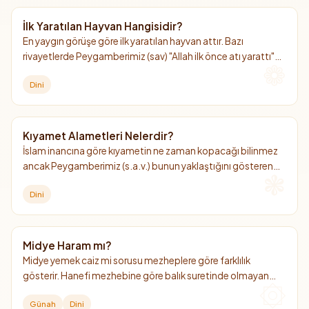
İlk Yaratılan Hayvan Hangisidir?
En yaygın görüşe göre ilk yaratılan hayvan attır. Bazı
rivayetlerde Peygamberimiz (sav) "Allah ilk önce atı yarattı"
şeklinde ifadeler var. At hem dünyada hem ahirette önemli
Dini
bir hayvan olarak görülüyor.
Kıyamet Alametleri Nelerdir?
İslam inancına göre kıyametin ne zaman kopacağı bilinmez
ancak Peygamberimiz (s.a.v.) bunun yaklaştığını gösteren
bazı işaretlerden bahsetmiştir. İşte küçük ve büyük kıyamet
Dini
alametleri.
Midye Haram mı?
Midye yemek caiz mi sorusu mezheplere göre farklılık
gösterir. Hanefi mezhebine göre balık suretinde olmayan
deniz ürünlerini (midye, kalamar, karides vb.) yemek helal
Günah
Dini
değildir, diğer mezheplere göre ise helaldir.