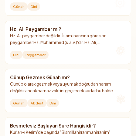
amacı gütmüyorsa ve ibadetlere engel olmuyorsa haram
Günah
Dini
değildir.
Hz. Ali Peygamber mi?
Hz. Ali peygamber değildir. İslam inancına göre son
peygamber Hz. Muhammed (s.a.v.)'dir. Hz. Ali,
Peygamberimizin amcasının oğlu, damadı ve 4. halifedir.
Dini
Peygamber
Cünüp Gezmek Günah mı?
Cünüp olarak gezmek veya uyumak doğrudan haram
değildir ancak namaz vaktini geçirecek kadar bu halde
kalmak büyük günahtır.
Günah
Abdest
Dini
Besmelesiz Başlayan Sure Hangisidir?
Kur'an-ı Kerim'de başında "Bismillahirrahmanirrahim"