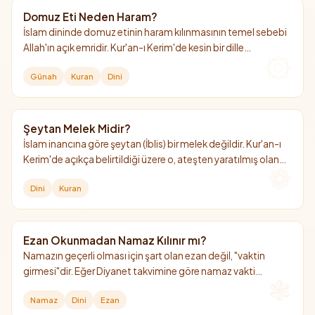
Domuz Eti Neden Haram?
İslam dininde domuz etinin haram kılınmasının temel sebebi
Allah'ın açık emridir. Kur'an-ı Kerim'de kesin bir dille
yasaklanmış olup, sağlığa ve insan fıtratına olan zararları da
Günah
Kuran
Dini
bu yasağın hikmetleri arasında sayılır.
Şeytan Melek Midir?
İslam inancına göre şeytan (İblis) bir melek değildir. Kur'an-ı
Kerim'de açıkça belirtildiği üzere o, ateşten yaratılmış olan
cin taifesindendir.
Dini
Kuran
Ezan Okunmadan Namaz Kılınır mı?
Namazın geçerli olması için şart olan ezan değil, "vaktin
girmesi"dir. Eğer Diyanet takvimine göre namaz vakti
girmişse, henüz ezan okunmamış olsa dahi namaz kılınabilir
Namaz
Dini
Ezan
ve geçerlidir.