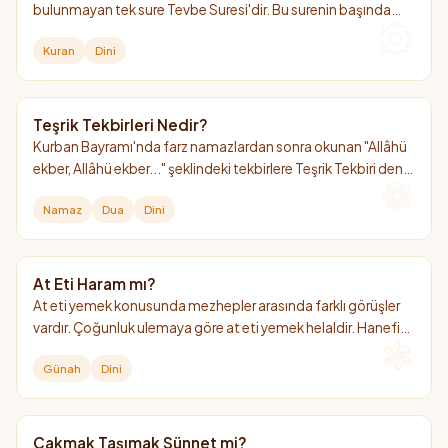
bulunmayan tek sure Tevbe Suresi'dir. Bu surenin başında
neden besmele olmadığına dair iki temel görüş
Kuran
Dini
bulunmaktadır.
Teşrik Tekbirleri Nedir?
Kurban Bayramı'nda farz namazlardan sonra okunan "Allâhü
ekber, Allâhü ekber..." şeklindeki tekbirlere Teşrik Tekbiri denir.
Arefe günü sabah namazından başlayıp bayramın 4. günü
Namaz
Dua
Dini
ikindi namazına kadar devam eder.
At Eti Haram mı?
At eti yemek konusunda mezhepler arasında farklı görüşler
vardır. Çoğunluk ulemaya göre at eti yemek helaldir. Hanefi
mezhebinde ise "mekruh" (hoş görülmeyen) kabul edilmiştir.
Günah
Dini
Çakmak Taşımak Sünnet mi?