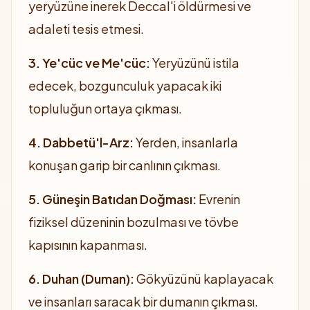
yeryüzüne inerek Deccal'i öldürmesi ve
adaleti tesis etmesi.
3. Ye'cüc ve Me'cüc:
Yeryüzünü istila
edecek, bozgunculuk yapacak iki
topluluğun ortaya çıkması.
4. Dabbetü'l-Arz:
Yerden, insanlarla
konuşan garip bir canlının çıkması.
5. Güneşin Batıdan Doğması:
Evrenin
fiziksel düzeninin bozulması ve tövbe
kapısının kapanması.
6. Duhan (Duman):
Gökyüzünü kaplayacak
ve insanları saracak bir dumanın çıkması.