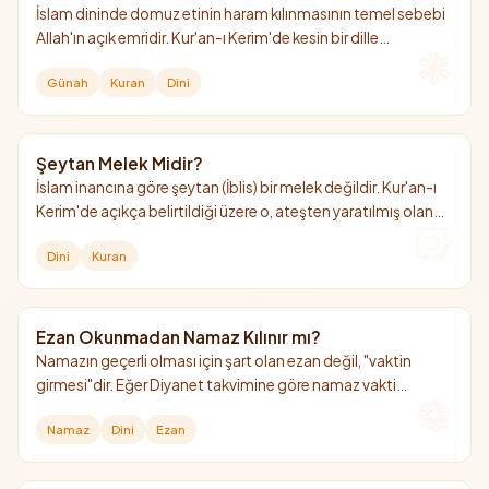
İslam dininde domuz etinin haram kılınmasının temel sebebi
Allah'ın açık emridir. Kur'an-ı Kerim'de kesin bir dille
yasaklanmış olup, sağlığa ve insan fıtratına olan zararları da
Günah
Kuran
Dini
bu yasağın hikmetleri arasında sayılır.
Şeytan Melek Midir?
İslam inancına göre şeytan (İblis) bir melek değildir. Kur'an-ı
Kerim'de açıkça belirtildiği üzere o, ateşten yaratılmış olan
cin taifesindendir.
Dini
Kuran
Ezan Okunmadan Namaz Kılınır mı?
Namazın geçerli olması için şart olan ezan değil, "vaktin
girmesi"dir. Eğer Diyanet takvimine göre namaz vakti
girmişse, henüz ezan okunmamış olsa dahi namaz kılınabilir
Namaz
Dini
Ezan
ve geçerlidir.