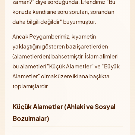
zaman?" diye sorduğunda, Efendimiz "Bu
konuda kendisine soru sorulan, sorandan
daha bilgili değildir" buyurmuştur.
Ancak Peygamberimiz, kıyametin
yaklaştığını gösteren bazı işaretlerden
(alametlerden) bahsetmiştir. İslam alimleri
bu alametleri "Küçük Alametler" ve "Büyük
Alametler" olmak üzere iki ana başlıkta
toplamışlardır.
Küçük Alametler (Ahlaki ve Sosyal
Bozulmalar)