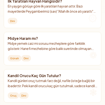
İlk Yaratılan Hayvan Hangisidir?
En yaygın görüşe göre ilk yaratılan hayvan attır. Bazı
rivayetlerde Peygamberimiz (sav) "Allah ilk önce atı yarattı"
şeklinde ifadeler var. At hem dünyada hem ahirette önemli
Dini
bir hayvan olarak görülüyor.
Midye Haram mı?
Midye yemek caiz mi sorusu mezheplere göre farklılık
gösterir. Hanefi mezhebine göre balık suretinde olmayan
deniz ürünlerini (midye, kalamar, karides vb.) yemek helal
Günah
Dini
değildir, diğer mezheplere göre ise helaldir.
Kandil Orucu Kaç Gün Tutulur?
Kandil günleri oruç tutmak farz değil, nafile (isteğe bağlı) bir
ibadettir. Peki kandil orucu kaç gün tutulmalı, sadece kandil
günü mü yoksa bir gün öncesi mi tutulmalı?
Oruç
Dini