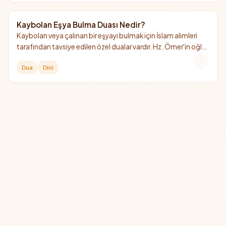
Kaybolan Eşya Bulma Duası Nedir?
Kaybolan veya çalınan bir eşyayı bulmak için İslam alimleri
tarafından tavsiye edilen özel dualar vardır. Hz. Ömer'in oğlu
Abdullah b. Ömer'den (r.a.) nakledilen dua bunların en
Dua
Dini
bilinenidir.