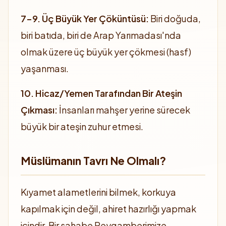
7-9. Üç Büyük Yer Çöküntüsü:
Biri doğuda,
biri batıda, biri de Arap Yarımadası'nda
olmak üzere üç büyük yer çökmesi (hasf)
yaşanması.
10. Hicaz/Yemen Tarafından Bir Ateşin
Çıkması:
İnsanları mahşer yerine sürecek
büyük bir ateşin zuhur etmesi.
Müslümanın Tavrı Ne Olmalı?
Kıyamet alametlerini bilmek, korkuya
kapılmak için değil, ahiret hazırlığı yapmak
içindir. Bir sahabe Peygamberimize