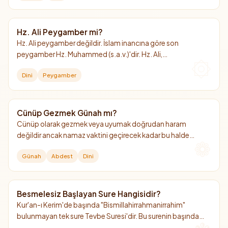
Hz. Ali Peygamber mi?
Hz. Ali peygamber değildir. İslam inancına göre son
peygamber Hz. Muhammed (s.a.v.)'dir. Hz. Ali,
Peygamberimizin amcasının oğlu, damadı ve 4. halifedir.
Dini
Peygamber
Cünüp Gezmek Günah mı?
Cünüp olarak gezmek veya uyumak doğrudan haram
değildir ancak namaz vaktini geçirecek kadar bu halde
kalmak büyük günahtır.
Günah
Abdest
Dini
Besmelesiz Başlayan Sure Hangisidir?
Kur'an-ı Kerim'de başında "Bismillahirrahmanirrahim"
bulunmayan tek sure Tevbe Suresi'dir. Bu surenin başında
neden besmele olmadığına dair iki temel görüş