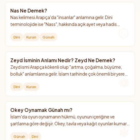
Nas Ne Demek?
Nas kelimesi Arapça'da "insanlar" anlamına gelir. Dini
terminolojide ise "Nass", hakkında açık ayet veya hadis
bulunan kesin hüküm demektir.
Dini
Kuran
Günah
Zeyd İsminin Anlamı Nedir? Zeyd Ne Demek?
Zeyd ismi Arapça kökenli olup "artma, çoğalma, büyüme,
bolluk" anlamlarına gelir. İslam tarihinde çok önemli bir yere
sahip olan bu isim, Kur'an-ı Kerim'de adı açıkça geçen tek
Dini
Kuran
sahabidir.
Okey Oynamak Günah mı?
İslam'da oyun oynamanın hükmü, oyunun içeriğine ve
şartlarına göre değişir. Okey, tavla veya kağıt oyunları kumar
amacı gütmüyorsa ve ibadetlere engel olmuyorsa haram
Günah
Dini
değildir.