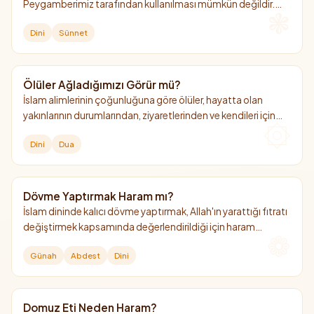
Peygamberimiz tarafından kullanılması mümkün değildir.
Ancak "ateş yakma aleti" taşımak, seferde ve günlük hayatta
Dini
Sünnet
hazırlıklı olmak adına İslam kültüründe güzel bir adet
(müstehap) olarak kabul edilmiştir.
Ölüler Ağladığımızı Görür mü?
İslam alimlerinin çoğunluğuna göre ölüler, hayatta olan
yakınlarının durumlarından, ziyaretlerinden ve kendileri için
döktükleri gözyaşlarından haberdar olurlar.
Dini
Dua
Dövme Yaptırmak Haram mı?
İslam dininde kalıcı dövme yaptırmak, Allah'ın yarattığı fıtratı
değiştirmek kapsamında değerlendirildiği için haram
kılınmıştır. Ancak deri altında kaldığı için abdeste veya gusle
Günah
Abdest
Dini
engel değildir.
Domuz Eti Neden Haram?