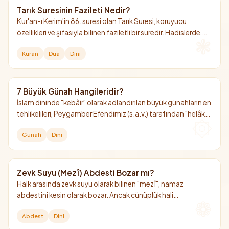
Tarık Suresinin Fazileti Nedir?
Kur'an-ı Kerim'in 86. suresi olan Tarık Suresi, koruyucu
özellikleri ve şifasıyla bilinen faziletli bir suredir. Hadislerde,
okuyan kişiye yıldızlar adedince sevap kazandırdığı
Kuran
Dua
Dini
müjdelenmiştir.
7 Büyük Günah Hangileridir?
İslam dininde "kebâir" olarak adlandırılan büyük günahların en
tehlikelileri, Peygamber Efendimiz (s.a.v.) tarafından "helâk
edici 7 günah" olarak sayılmıştır. Bunların başında Allah'a şirk
Günah
Dini
koşmak gelir.
Zevk Suyu (Mezî) Abdesti Bozar mı?
Halk arasında zevk suyu olarak bilinen "mezî", namaz
abdestini kesin olarak bozar. Ancak cünüplük hali
oluşturmadığı için gusül (boy abdesti) gerektirmez.
Abdest
Dini
Çamaşıra bulaştığında yıkanması şarttır.