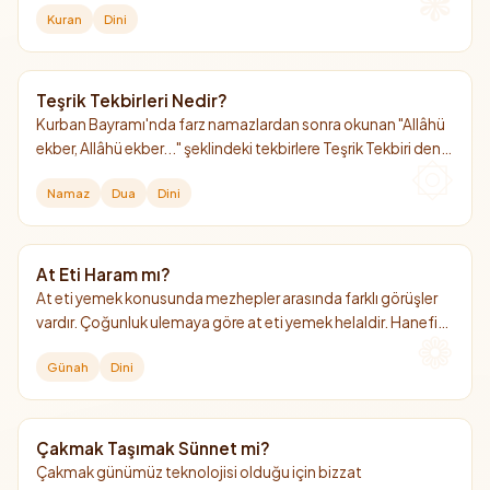
Kuran
Dini
bulunmaktadır.
Teşrik Tekbirleri Nedir?
Kurban Bayramı'nda farz namazlardan sonra okunan "Allâhü
ekber, Allâhü ekber..." şeklindeki tekbirlere Teşrik Tekbiri denir.
Arefe günü sabah namazından başlayıp bayramın 4. günü
Namaz
Dua
Dini
ikindi namazına kadar devam eder.
At Eti Haram mı?
At eti yemek konusunda mezhepler arasında farklı görüşler
vardır. Çoğunluk ulemaya göre at eti yemek helaldir. Hanefi
mezhebinde ise "mekruh" (hoş görülmeyen) kabul edilmiştir.
Günah
Dini
Çakmak Taşımak Sünnet mi?
Çakmak günümüz teknolojisi olduğu için bizzat