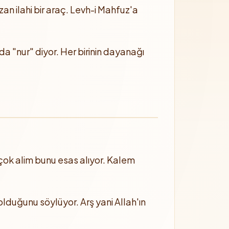
zan ilahi bir araç. Levh-i Mahfuz'a
ı da "nur" diyor. Her birinin dayanağı
irçok alim bunu esas alıyor. Kalem
olduğunu söylüyor. Arş yani Allah'ın