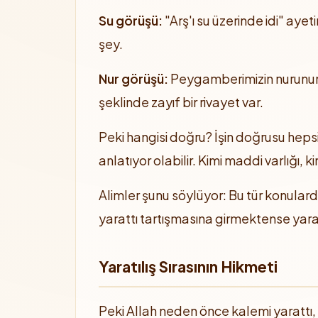
Su görüşü:
"Arş'ı su üzerinde idi" ayet
şey.
Nur görüşü:
Peygamberimizin nurunun i
şeklinde zayıf bir rivayet var.
Peki hangisi doğru? İşin doğrusu hepsi f
anlatıyor olabilir. Kimi maddi varlığı, 
Alimler şunu söylüyor: Bu tür konulard
yarattı tartışmasına girmektense yar
Yaratılış Sırasının Hikmeti
Peki Allah neden önce kalemi yarattı,