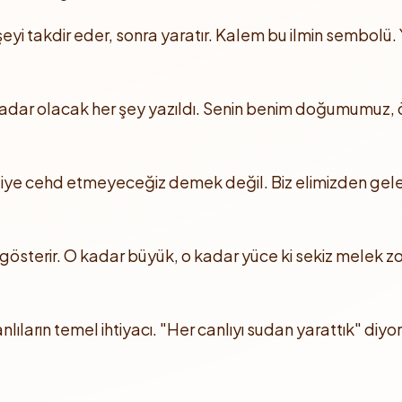
er şeyi takdir eder, sonra yaratır. Kalem bu ilmin sembolü
dar olacak her şey yazıldı. Senin benim doğumumuz, öl
iye cehd etmeyeceğiz demek değil. Biz elimizden geleni
gösterir. O kadar büyük, o kadar yüce ki sekiz melek zor
lıların temel ihtiyacı. "Her canlıyı sudan yarattık" diyor