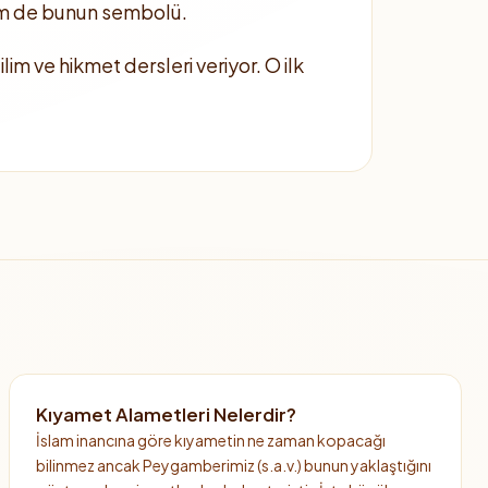
lem de bunun sembolü.
im ve hikmet dersleri veriyor. O ilk
Kıyamet Alametleri Nelerdir?
İslam inancına göre kıyametin ne zaman kopacağı
bilinmez ancak Peygamberimiz (s.a.v.) bunun yaklaştığını