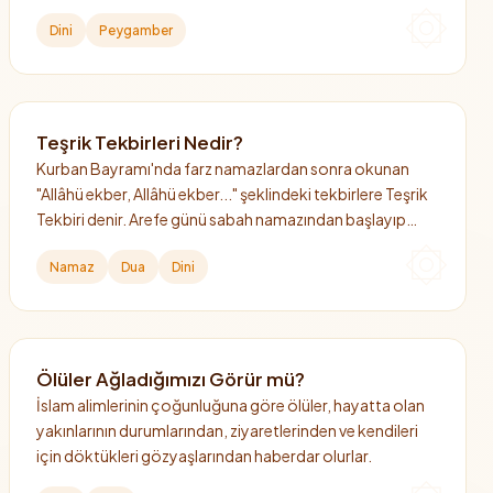
Dini
Peygamber
Teşrik Tekbirleri Nedir?
Kurban Bayramı'nda farz namazlardan sonra okunan
"Allâhü ekber, Allâhü ekber..." şeklindeki tekbirlere Teşrik
Tekbiri denir. Arefe günü sabah namazından başlayıp
bayramın 4. günü ikindi namazına kadar devam eder.
Namaz
Dua
Dini
Ölüler Ağladığımızı Görür mü?
İslam alimlerinin çoğunluğuna göre ölüler, hayatta olan
yakınlarının durumlarından, ziyaretlerinden ve kendileri
için döktükleri gözyaşlarından haberdar olurlar.