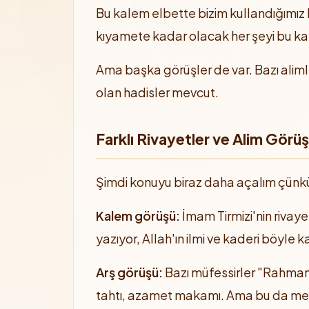
Bu kalem elbette bizim kullandığımız kal
kıyamete kadar olacak her şeyi bu ka
Ama başka görüşler de var. Bazı alimler 
olan hadisler mevcut.
Farklı Rivayetler ve Alim Görüş
Şimdi konuyu biraz daha açalım çünk
Kalem görüşü:
İmam Tirmizi'nin rivaye
yazıyor, Allah'ın ilmi ve kaderi böyle k
Arş görüşü:
Bazı müfessirler "Rahman A
tahtı, azamet makamı. Ama bu da mec