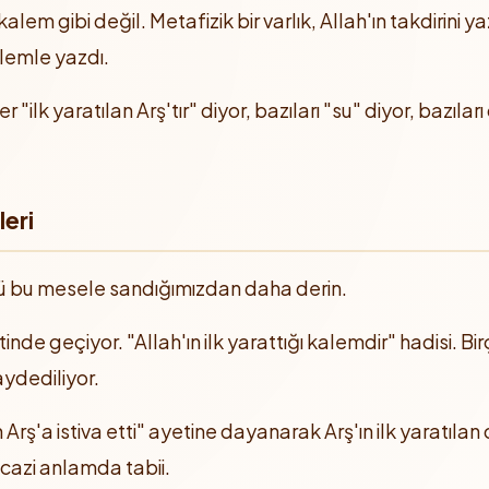
em gibi değil. Metafizik bir varlık, Allah'ın takdirini ya
lemle yazdı.
"ilk yaratılan Arş'tır" diyor, bazıları "su" diyor, bazılar
leri
ü bu mesele sandığımızdan daha derin.
tinde geçiyor. "Allah'ın ilk yarattığı kalemdir" hadisi. B
aydediliyor.
rş'a istiva etti" ayetine dayanarak Arş'ın ilk yaratılan 
azi anlamda tabii.