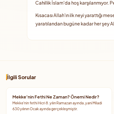
Cahillik İslam'da hoş karşılanmıyor. 
Kısacası Allah'ın ilk neyi yarattığı me
yaratılandan bugüne kadar her şey Alla
İlgili Sorular
Mekke'nin Fethi Ne Zaman? Önemi Nedir?
Mekke'nin fethi Hicri 8. yılın Ramazan ayında, yani Miladi
630 yılının Ocak ayında gerçekleşmiştir.