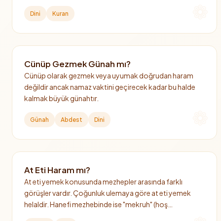
açıkça geçen tek sahabidir.
Dini
Kuran
Cünüp Gezmek Günah mı?
Cünüp olarak gezmek veya uyumak doğrudan haram
değildir ancak namaz vaktini geçirecek kadar bu halde
kalmak büyük günahtır.
Günah
Abdest
Dini
At Eti Haram mı?
At eti yemek konusunda mezhepler arasında farklı
görüşler vardır. Çoğunluk ulemaya göre at eti yemek
helaldir. Hanefi mezhebinde ise "mekruh" (hoş
görülmeyen) kabul edilmiştir.