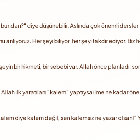
e bundan?" diye düşünebilir. Aslında çok önemli dersler
ğunu anlıyoruz. Her şeyi biliyor, her şeyi takdir ediyor. 
eyin bir hikmeti, bir sebebi var. Allah önce planladı, so
 Allah ilk yaratılanı "kalem" yaptıysa ilme ne kadar öne
.
kalem diye kalem değil, sen kalemsiz ne yazar olsan!" Y