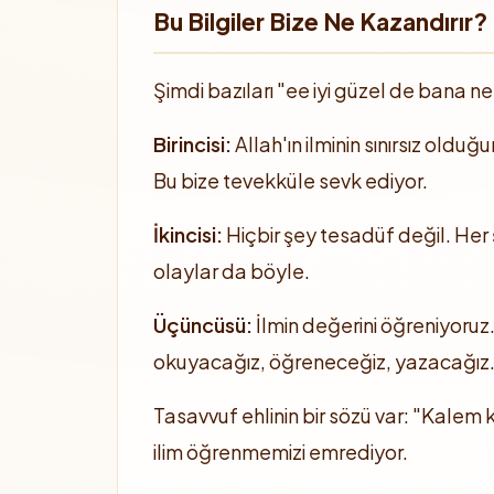
Bu Bilgiler Bize Ne Kazandırır?
Şimdi bazıları "ee iyi güzel de bana n
Birincisi:
Allah'ın ilminin sınırsız oldu
Bu bize tevekküle sevk ediyor.
İkincisi:
Hiçbir şey tesadüf değil. Her ş
olaylar da böyle.
Üçüncüsü:
İlmin değerini öğreniyoruz.
okuyacağız, öğreneceğiz, yazacağız
Tasavvuf ehlinin bir sözü var: "Kalem 
ilim öğrenmemizi emrediyor.