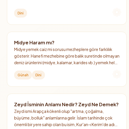
Dini
Midye Haram mı?
Midye yemek caiz mi sorusu mezheplere göre farklılık
gösterir. Hanefi mezhebine göre balık suretinde olmayan
deniz ürünlerini (midye, kalamar, karides vb.) yemek helal
değildir, diğer mezheplere göre ise helaldir.
Günah
Dini
Zeyd İsminin Anlamı Nedir? Zeyd Ne Demek?
Zeyd ismi Arapça kökenli olup "artma, çoğalma,
büyüme, bolluk" anlamlarına gelir. İslam tarihinde çok
önemli bir yere sahip olan bu isim, Kur'an-ı Kerim'de adı