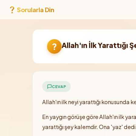
Sorularla Din
Allah'ın İlk Yarattığı 
?
CEVAP
Allah'ın ilk neyi yarattığı konusunda k
En yaygın görüşe göre Allah'ın ilk yar
yarattığı şey kalemdir. Ona 'yaz' ded