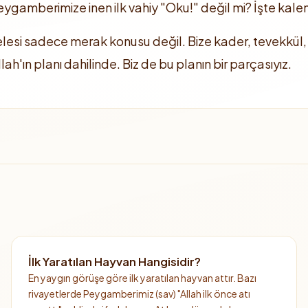
Peygamberimize inen ilk vahiy "Oku!" değil mi? İşte ka
selesi sadece merak konusu değil. Bize kader, tevekkül, il
h'ın planı dahilinde. Biz de bu planın bir parçasıyız.
İlk Yaratılan Hayvan Hangisidir?
En yaygın görüşe göre ilk yaratılan hayvan attır. Bazı
rivayetlerde Peygamberimiz (sav) "Allah ilk önce atı