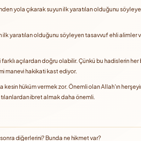
inden yola çıkarak suyun ilk yaratılan olduğunu söyleyenl
lk yaratılan olduğunu söyleyen tasavvuf ehli alimler v
arklı açılardan doğru olabilir. Çünkü bu hadislerin her bi
kimi manevi hakikati kast ediyor.
a kesin hüküm vermek zor. Önemli olan Allah'ın herşeyin
atılanlardan ibret almak daha önemli.
 sonra diğerlerini? Bunda ne hikmet var?