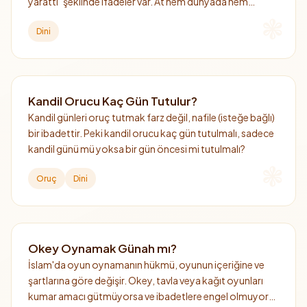
yarattı" şeklinde ifadeler var. At hem dünyada hem
ahirette önemli bir hayvan olarak görülüyor.
Dini
Kandil Orucu Kaç Gün Tutulur?
Kandil günleri oruç tutmak farz değil, nafile (isteğe bağlı)
bir ibadettir. Peki kandil orucu kaç gün tutulmalı, sadece
kandil günü mü yoksa bir gün öncesi mi tutulmalı?
Oruç
Dini
Okey Oynamak Günah mı?
İslam'da oyun oynamanın hükmü, oyunun içeriğine ve
şartlarına göre değişir. Okey, tavla veya kağıt oyunları
kumar amacı gütmüyorsa ve ibadetlere engel olmuyorsa