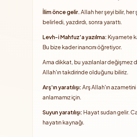
İlim önce gelir.
Allah her şeyi bilir, h
belirledi, yazdırdı, sonra yarattı.
Levh-i Mahfuz'a yazılma:
Kıyamete ka
Bu bize kader inancını öğretiyor.
Ama dikkat, bu yazılanlar değişmez d
Allah'ın takdirinde olduğunu biliriz.
Arş'ın yaratılışı:
Arş Allah'ın azametini 
anlamamız için.
Suyun yaratılışı:
Hayat sudan gelir. Can
hayatın kaynağı.