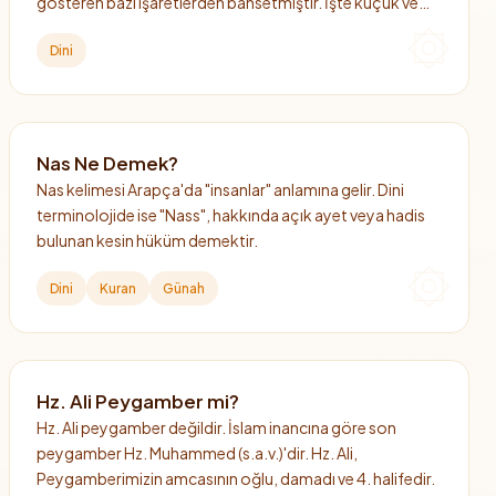
gösteren bazı işaretlerden bahsetmiştir. İşte küçük ve
büyük kıyamet alametleri.
Dini
Nas Ne Demek?
Nas kelimesi Arapça'da "insanlar" anlamına gelir. Dini
terminolojide ise "Nass", hakkında açık ayet veya hadis
bulunan kesin hüküm demektir.
Dini
Kuran
Günah
Hz. Ali Peygamber mi?
Hz. Ali peygamber değildir. İslam inancına göre son
peygamber Hz. Muhammed (s.a.v.)'dir. Hz. Ali,
Peygamberimizin amcasının oğlu, damadı ve 4. halifedir.