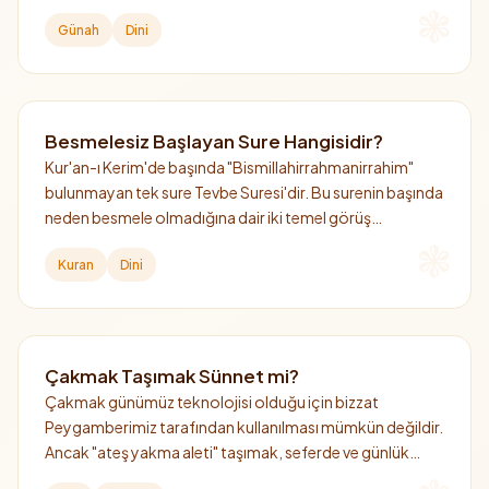
haram değildir.
Günah
Dini
Besmelesiz Başlayan Sure Hangisidir?
Kur'an-ı Kerim'de başında "Bismillahirrahmanirrahim"
bulunmayan tek sure Tevbe Suresi'dir. Bu surenin başında
neden besmele olmadığına dair iki temel görüş
bulunmaktadır.
Kuran
Dini
Çakmak Taşımak Sünnet mi?
Çakmak günümüz teknolojisi olduğu için bizzat
Peygamberimiz tarafından kullanılması mümkün değildir.
Ancak "ateş yakma aleti" taşımak, seferde ve günlük
hayatta hazırlıklı olmak adına İslam kültüründe güzel bir