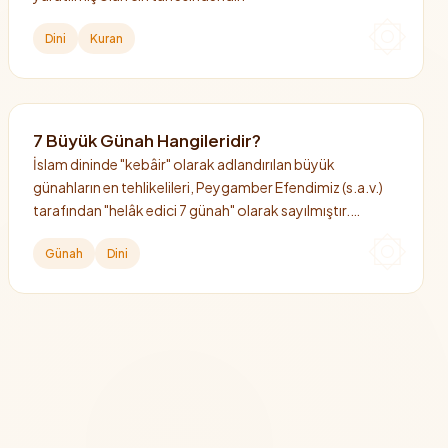
Dini
Kuran
7 Büyük Günah Hangileridir?
İslam dininde "kebâir" olarak adlandırılan büyük
günahların en tehlikelileri, Peygamber Efendimiz (s.a.v.)
tarafından "helâk edici 7 günah" olarak sayılmıştır.
Bunların başında Allah'a şirk koşmak gelir.
Günah
Dini