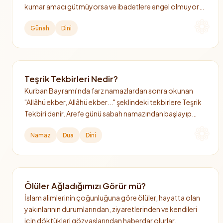
kumar amacı gütmüyorsa ve ibadetlere engel olmuyorsa
haram değildir.
Günah
Dini
Teşrik Tekbirleri Nedir?
Kurban Bayramı'nda farz namazlardan sonra okunan
"Allâhü ekber, Allâhü ekber..." şeklindeki tekbirlere Teşrik
Tekbiri denir. Arefe günü sabah namazından başlayıp
bayramın 4. günü ikindi namazına kadar devam eder.
Namaz
Dua
Dini
Ölüler Ağladığımızı Görür mü?
İslam alimlerinin çoğunluğuna göre ölüler, hayatta olan
yakınlarının durumlarından, ziyaretlerinden ve kendileri
için döktükleri gözyaşlarından haberdar olurlar.