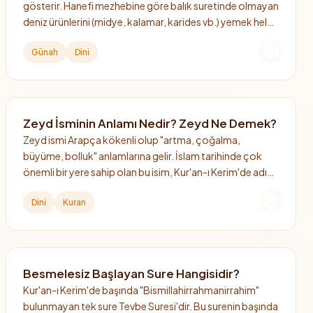
gösterir. Hanefi mezhebine göre balık suretinde olmayan
deniz ürünlerini (midye, kalamar, karides vb.) yemek helal
değildir, diğer mezheplere göre ise helaldir.
Günah
Dini
Zeyd İsminin Anlamı Nedir? Zeyd Ne Demek?
Zeyd ismi Arapça kökenli olup "artma, çoğalma,
büyüme, bolluk" anlamlarına gelir. İslam tarihinde çok
önemli bir yere sahip olan bu isim, Kur'an-ı Kerim'de adı
açıkça geçen tek sahabidir.
Dini
Kuran
Besmelesiz Başlayan Sure Hangisidir?
Kur'an-ı Kerim'de başında "Bismillahirrahmanirrahim"
bulunmayan tek sure Tevbe Suresi'dir. Bu surenin başında