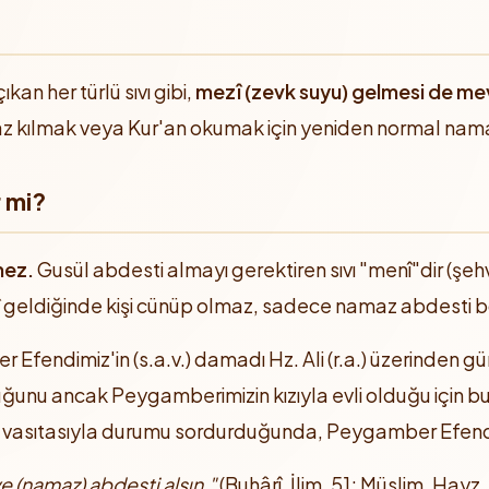
kan her türlü sıvı gibi,
mezî (zevk suyu) gelmesi de me
namaz kılmak veya Kur'an okumak için yeniden normal nam
r mi?
mez.
Gusül abdesti almayı gerektiren sıvı "menî"dir (şeh
zî geldiğinde kişi cünüp olmaz, sadece namaz abdesti b
endimiz'in (s.a.v.) damadı Hz. Ali (r.a.) üzerinden gün
uğunu ancak Peygamberimizin kızıyla evli olduğu için b
ed) vasıtasıyla durumu sordurduğunda, Peygamber Efendi
ve (namaz) abdesti alsın."
(Buhârî, İlim, 51; Müslim, Hayz, 