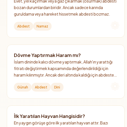
Evet, yel kaçırmak veya gaz çıkarmak (osurmak) abdesti
bozan durumlardan biridir. Ancak sadece karında
guruldama veya hareket hissetmek abdesti bozmaz.
Abdest
Namaz
Dövme Yaptırmak Haram mı?
İslam dininde kalıcı dövme yaptırmak, Allah'ın yarattığı
fıtratı değiştirmek kapsamında değerlendirildiği için
haram kılınmıştır. Ancak deri altında kaldığı için abdeste
veya gusle engel değildir.
Günah
Abdest
Dini
İlk Yaratılan Hayvan Hangisidir?
En yaygın görüşe göre ilk yaratılan hayvan attır. Bazı