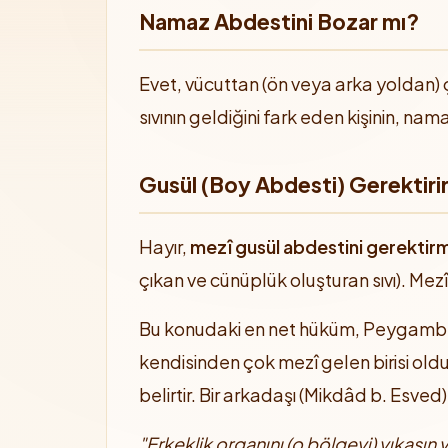
Namaz Abdestini Bozar mı?
Evet, vücuttan (ön veya arka yoldan) çı
sıvının geldiğini fark eden kişinin, 
Gusül (Boy Abdesti) Gerektiri
Hayır,
mezî gusül abdestini gerektir
çıkan ve cünüplük oluşturan sıvı). Me
Bu konudaki en net hüküm, Peygamber Ef
kendisinden çok mezî gelen birisi old
belirtir. Bir arkadaşı (Mikdâd b. Esv
"Erkeklik organını (o bölgeyi) yıkasın 