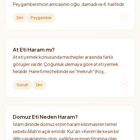
Peygamberimizin amcasının oğlu, damadı ve 4. halifedir.
Dini
Peygamber
At Eti Haram mı?
At eti yemek konusunda mezhepler arasında farklı
görüşler vardır. Çoğunluk ulemaya göre at eti yemek
helaldir. Hanefi mezhebinde ise "mekruh" (hoş
görülmeyen) kabul edilmiştir.
Günah
Dini
Domuz Eti Neden Haram?
İslam dininde domuz etinin haram kılınmasının temel
sebebi Allah'ın açık emridir. Kur'an-ı Kerim'de kesin bir
dille yasaklanmış olup, sağlığa ve insan fıtratına olan