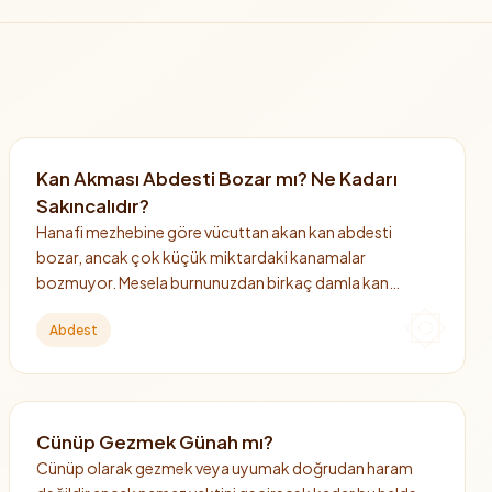
Kan Akması Abdesti Bozar mı? Ne Kadarı
Sakıncalıdır?
Hanafi mezhebine göre vücuttan akan kan abdesti
bozar, ancak çok küçük miktardaki kanamalar
bozmuyor. Mesela burnunuzdan birkaç damla kan
geldiyse bunun için abdesti yenilemenize gerek yok.
Abdest
Cünüp Gezmek Günah mı?
Cünüp olarak gezmek veya uyumak doğrudan haram