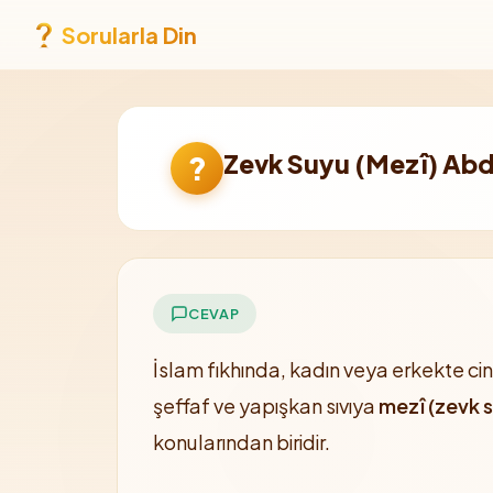
Sorularla Din
Zevk Suyu (Mezî) Abd
?
CEVAP
İslam fıkhında, kadın veya erkekte c
şeffaf ve yapışkan sıvıya
mezî (zevk 
konularından biridir.