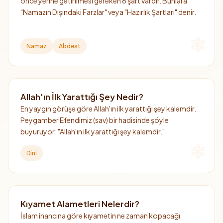
önce yerine getirilmesi gereken 6 şart vardır. Bunlara
"Namazın Dışındaki Farzlar" veya "Hazırlık Şartları" denir.
Namaz
Abdest
Allah'ın İlk Yarattığı Şey Nedir?
En yaygın görüşe göre Allah'ın ilk yarattığı şey kalemdir.
Peygamber Efendimiz (sav) bir hadisinde şöyle
buyuruyor: "Allah'ın ilk yarattığı şey kalemdir."
Dini
Kıyamet Alametleri Nelerdir?
İslam inancına göre kıyametin ne zaman kopacağı