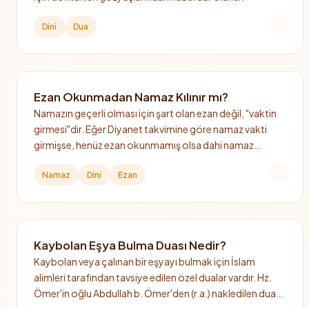
Dini
Dua
Ezan Okunmadan Namaz Kılınır mı?
Namazın geçerli olması için şart olan ezan değil, "vaktin
girmesi"dir. Eğer Diyanet takvimine göre namaz vakti
girmişse, henüz ezan okunmamış olsa dahi namaz
kılınabilir ve geçerlidir.
Namaz
Dini
Ezan
Kaybolan Eşya Bulma Duası Nedir?
Kaybolan veya çalınan bir eşyayı bulmak için İslam
alimleri tarafından tavsiye edilen özel dualar vardır. Hz.
Ömer'in oğlu Abdullah b. Ömer'den (r.a.) nakledilen dua