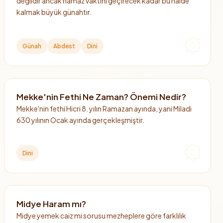
değildir ancak namaz vaktini geçirecek kadar bu halde
kalmak büyük günahtır.
Günah
Abdest
Dini
Mekke'nin Fethi Ne Zaman? Önemi Nedir?
Mekke'nin fethi Hicri 8. yılın Ramazan ayında, yani Miladi
630 yılının Ocak ayında gerçekleşmiştir.
Dini
Midye Haram mı?
Midye yemek caiz mi sorusu mezheplere göre farklılık