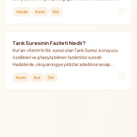
zararları da bu yasağın hikmetleri arasında sayılır.
Günah
Kuran
Dini
Tarık Suresinin Fazileti Nedir?
Kur'an-ı Kerim'in 86. suresi olan Tarık Suresi, koruyucu
özellikleri ve şifasıyla bilinen faziletli bir suredir.
Hadislerde, okuyan kişiye yıldızlar adedince sevap
kazandırdığı müjdelenmiştir.
Kuran
Dua
Dini