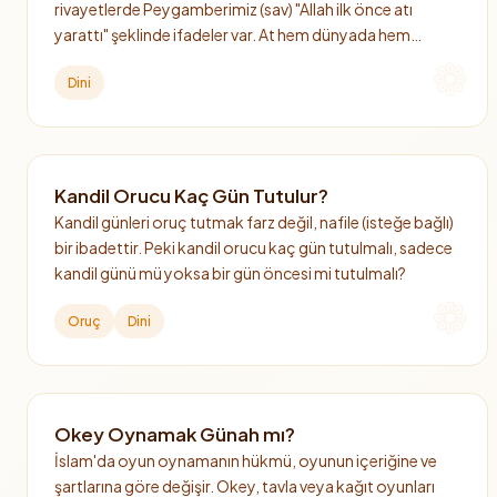
rivayetlerde Peygamberimiz (sav) "Allah ilk önce atı
yarattı" şeklinde ifadeler var. At hem dünyada hem
ahirette önemli bir hayvan olarak görülüyor.
Dini
Kandil Orucu Kaç Gün Tutulur?
Kandil günleri oruç tutmak farz değil, nafile (isteğe bağlı)
bir ibadettir. Peki kandil orucu kaç gün tutulmalı, sadece
kandil günü mü yoksa bir gün öncesi mi tutulmalı?
Oruç
Dini
Okey Oynamak Günah mı?
İslam'da oyun oynamanın hükmü, oyunun içeriğine ve
şartlarına göre değişir. Okey, tavla veya kağıt oyunları