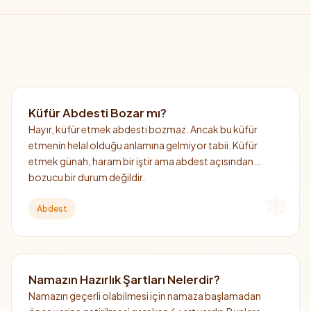
Küfür Abdesti Bozar mı?
Hayır, küfür etmek abdesti bozmaz. Ancak bu küfür
etmenin helal olduğu anlamına gelmiyor tabii. Küfür
etmek günah, haram bir iştir ama abdest açısından
bozucu bir durum değildir.
Abdest
Namazın Hazırlık Şartları Nelerdir?
Namazın geçerli olabilmesi için namaza başlamadan