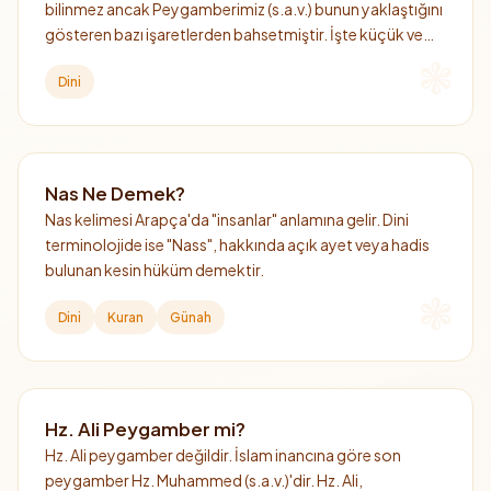
bilinmez ancak Peygamberimiz (s.a.v.) bunun yaklaştığını
gösteren bazı işaretlerden bahsetmiştir. İşte küçük ve
büyük kıyamet alametleri.
Dini
Nas Ne Demek?
Nas kelimesi Arapça'da "insanlar" anlamına gelir. Dini
terminolojide ise "Nass", hakkında açık ayet veya hadis
bulunan kesin hüküm demektir.
Dini
Kuran
Günah
Hz. Ali Peygamber mi?
Hz. Ali peygamber değildir. İslam inancına göre son
peygamber Hz. Muhammed (s.a.v.)'dir. Hz. Ali,