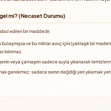
gel mi? (Necaset Durumu)
abul edilen bir maddedir.
bulaşmışsa ve bu miktar avuç içini (yaklaşık bir made
z kılınmaz.
in veya çamaşırın sadece suyla yıkanarak temizlenm
ak gerekmez; sadece sıvının değdiği yeri yıkamak yete