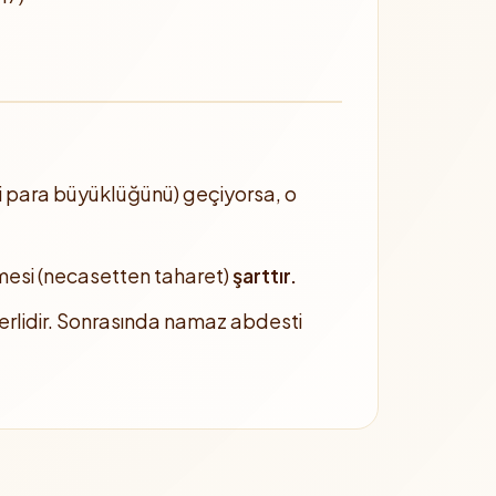
ni para büyüklüğünü) geçiyorsa, o
esi (necasetten taharet)
şarttır.
rlidir. Sonrasında namaz abdesti