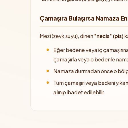
Çamaşıra Bulaşırsa Namaza En
Mezî (zevk suyu), dinen
"necis" (pis)
k
Eğer bedene veya iç çamaşırına 
çamaşırla veya o bedenle nama
Namaza durmadan önce o bölgen
Tüm çamaşırı veya bedeni yıkam
alınıp ibadet edilebilir.