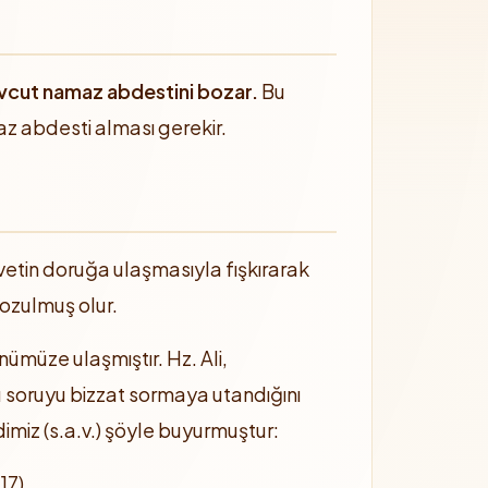
vcut namaz abdestini bozar.
Bu
az abdesti alması gerekir.
vetin doruğa ulaşmasıyla fışkırarak
ozulmuş olur.
ümüze ulaşmıştır. Hz. Ali,
u soruyu bizzat sormaya utandığını
miz (s.a.v.) şöyle buyurmuştur:
17)