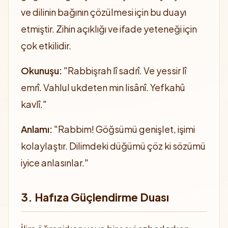
ve dilinin bağının çözülmesi için bu duayı
etmiştir. Zihin açıklığı ve ifade yeteneği için
çok etkilidir.
Okunuşu:
"Rabbişrah lî sadrî. Ve yessir lî
emrî. Vahlul ukdeten min lisânî. Yefkahû
kavlî."
Anlamı:
"Rabbim! Göğsümü genişlet, işimi
kolaylaştır. Dilimdeki düğümü çöz ki sözümü
iyice anlasınlar."
3. Hafıza Güçlendirme Duası