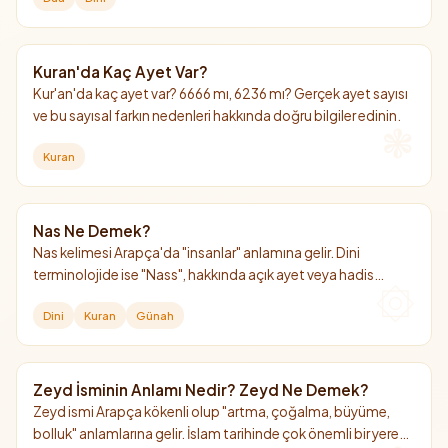
bilinenidir.
Kuran'da Kaç Ayet Var?
Kur'an'da kaç ayet var? 6666 mı, 6236 mı? Gerçek ayet sayısı
ve bu sayısal farkın nedenleri hakkında doğru bilgiler edinin.
Kuran
Nas Ne Demek?
Nas kelimesi Arapça'da "insanlar" anlamına gelir. Dini
terminolojide ise "Nass", hakkında açık ayet veya hadis
bulunan kesin hüküm demektir.
Dini
Kuran
Günah
Zeyd İsminin Anlamı Nedir? Zeyd Ne Demek?
Zeyd ismi Arapça kökenli olup "artma, çoğalma, büyüme,
bolluk" anlamlarına gelir. İslam tarihinde çok önemli bir yere