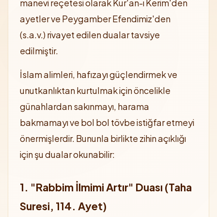
manevi reçetesi olarak Kur'an-ı Kerim'den
ayetler ve Peygamber Efendimiz'den
(s.a.v.) rivayet edilen dualar tavsiye
edilmiştir.
İslam alimleri, hafızayı güçlendirmek ve
unutkanlıktan kurtulmak için öncelikle
günahlardan sakınmayı, harama
bakmamayı ve bol bol tövbe istiğfar etmeyi
önermişlerdir. Bununla birlikte zihin açıklığı
için şu dualar okunabilir:
1. "Rabbim İlmimi Artır" Duası (Taha
Suresi, 114. Ayet)