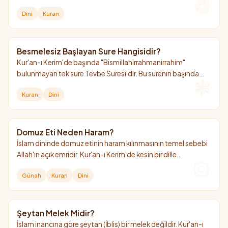
sahip olan bu isim, Kur'an-ı Kerim'de adı açıkça geçen tek
Dini
Kuran
sahabidir.
Besmelesiz Başlayan Sure Hangisidir?
Kur'an-ı Kerim'de başında "Bismillahirrahmanirrahim"
bulunmayan tek sure Tevbe Suresi'dir. Bu surenin başında
neden besmele olmadığına dair iki temel görüş
Kuran
Dini
bulunmaktadır.
Domuz Eti Neden Haram?
İslam dininde domuz etinin haram kılınmasının temel sebebi
Allah'ın açık emridir. Kur'an-ı Kerim'de kesin bir dille
yasaklanmış olup, sağlığa ve insan fıtratına olan zararları da
Günah
Kuran
Dini
bu yasağın hikmetleri arasında sayılır.
Şeytan Melek Midir?
İslam inancına göre şeytan (İblis) bir melek değildir. Kur'an-ı