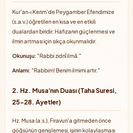
Kur'an-ı Kerim'de Peygamber Efendimize
(s.a.v.) öğretilen en kısa ve en etkili
dualardan biridir. Hafızanın güçlenmesi ve
ilmin artması için sıkça okunmalıdır.
Okunuşu:
"Rabbi zidnî ilmâ."
Anlamı:
"Rabbim! Benim ilmimi artır."
2. Hz. Musa'nın Duası (Taha Suresi,
25-28. Ayetler)
Hz. Musa (a.s.), Firavun'a gitmeden önce
göğsünün genişlemesi, işinin kolaylaşması