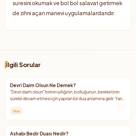
suresini okumak ve bol bol salavat getirmek
de zihni açan manevi uygulamalardandır.
İlgili Sorular
Devri Daim Olsun Ne Demek?
"Devri daim olsun" birinin iyiliğinin, bolluğunun, bereketinin
sürekli devam etmesi için yapılan bir dua anlamına gelir. Yani
"senin bu güzel halin hep böyle devam etsin, eksilmesin"
Dua
demektir.
Ashabı Bedir Duası Nedir?