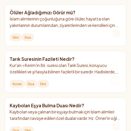
Ölüler Ağladığımızı Görür mü?
İslam alimlerinin çoğunluğuna göre ölüler, hayatta olan
yakınlarının durumlarından, ziyaretlerinden ve kendileri için
döktükleri gözyaşlarından haberdar olurlar.
Dini
Dua
Tarık Suresinin Fazileti Nedir?
Kur'an-ı Kerim'in 86. suresi olan Tarık Suresi, koruyucu
özellikleri ve şifasıyla bilinen faziletli bir suredir. Hadislerde,
okuyan kişiye yıldızlar adedince sevap kazandırdığı
Kuran
Dua
Dini
müjdelenmiştir.
Kaybolan Eşya Bulma Duası Nedir?
Kaybolan veya çalınan bir eşyayı bulmak için İslam alimleri
tarafından tavsiye edilen özel dualar vardır. Hz. Ömer'in oğlu
Abdullah b. Ömer'den (r.a.) nakledilen dua bunların en
Dua
Dini