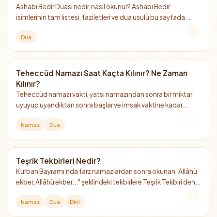
Ashabı Bedir Duası nedir, nasıl okunur? Ashabı Bedir
isimlerinin tam listesi, faziletleri ve dua usulü bu sayfada.
Hemen okumaya başlayın
Dua
Teheccüd Namazı Saat Kaçta Kılınır? Ne Zaman
Kılınır?
Teheccüd namazı vakti, yatsı namazından sonra bir miktar
uyuyup uyandıktan sonra başlar ve imsak vaktine kadar
devam eder. En faziletli saati gecenin son üçte birlik kısmıdır.
Namaz
Dua
Teşrik Tekbirleri Nedir?
Kurban Bayramı'nda farz namazlardan sonra okunan "Allâhü
ekber, Allâhü ekber..." şeklindeki tekbirlere Teşrik Tekbiri denir.
Arefe günü sabah namazından başlayıp bayramın 4. günü
Namaz
Dua
Dini
ikindi namazına kadar devam eder.