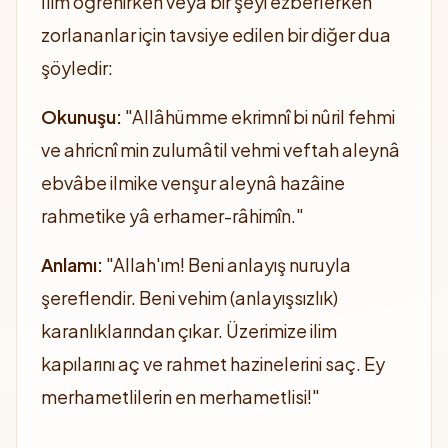
İlim öğrenirken veya bir şeyi ezberlerken
zorlananlar için tavsiye edilen bir diğer dua
şöyledir:
Okunuşu:
"Allâhümme ekrimnî bi nûril fehmi
ve ahricnî min zulumâtil vehmi veftah aleynâ
ebvâbe ilmike venşur aleynâ hazâine
rahmetike yâ erhamer-râhimîn."
Anlamı:
"Allah'ım! Beni anlayış nuruyla
şereflendir. Beni vehim (anlayışsızlık)
karanlıklarından çıkar. Üzerimize ilim
kapılarını aç ve rahmet hazinelerini saç. Ey
merhametlilerin en merhametlisi!"