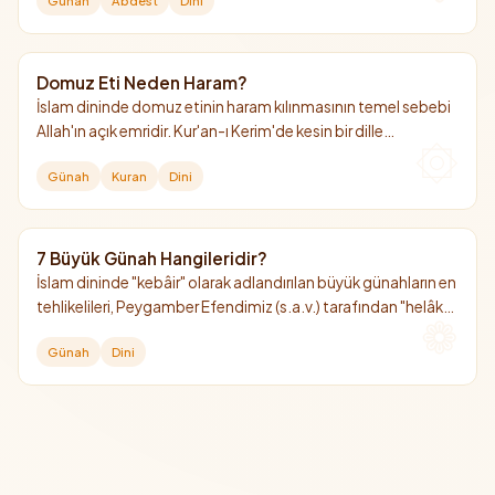
Günah
Abdest
Dini
engel değildir.
Domuz Eti Neden Haram?
İslam dininde domuz etinin haram kılınmasının temel sebebi
Allah'ın açık emridir. Kur'an-ı Kerim'de kesin bir dille
yasaklanmış olup, sağlığa ve insan fıtratına olan zararları da
Günah
Kuran
Dini
bu yasağın hikmetleri arasında sayılır.
7 Büyük Günah Hangileridir?
İslam dininde "kebâir" olarak adlandırılan büyük günahların en
tehlikelileri, Peygamber Efendimiz (s.a.v.) tarafından "helâk
edici 7 günah" olarak sayılmıştır. Bunların başında Allah'a şirk
Günah
Dini
koşmak gelir.