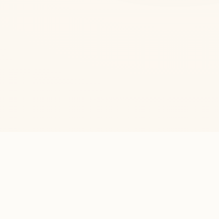
Sorularla Din
İslam dini hakkında merak edilen soruların güvenilir kaynaklardan
cevaplandırıldığı bilgi platformu.
HIZLI LINKLER
Anasayfa