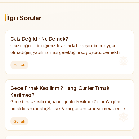
İlgili Sorular
Caiz Değildir Ne Demek?
Caiz değildir dediğimizde aslında bir şeyin dinen uygun
olmadığını, yapılmaması gerektiğini söylüyoruz demektir.
Günah
Gece Tırnak Kesilir mi? Hangi Günler Tırnak
Kesilmez?
Gece tırnak kesilir mi, hangi günler kesilmez? İslam'a göre
tırnak kesim adabı, Salı ve Pazar günü hükmü ve merak edilen
tüm cevaplar yazımızda
Günah