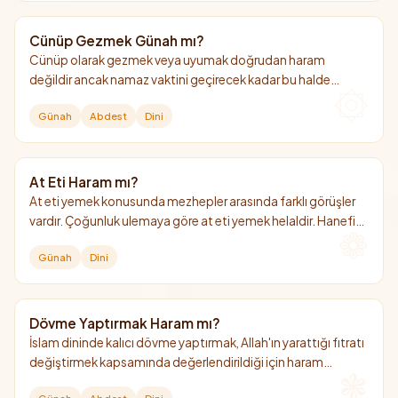
Cünüp Gezmek Günah mı?
Cünüp olarak gezmek veya uyumak doğrudan haram
değildir ancak namaz vaktini geçirecek kadar bu halde
kalmak büyük günahtır.
Günah
Abdest
Dini
At Eti Haram mı?
At eti yemek konusunda mezhepler arasında farklı görüşler
vardır. Çoğunluk ulemaya göre at eti yemek helaldir. Hanefi
mezhebinde ise "mekruh" (hoş görülmeyen) kabul edilmiştir.
Günah
Dini
Dövme Yaptırmak Haram mı?
İslam dininde kalıcı dövme yaptırmak, Allah'ın yarattığı fıtratı
değiştirmek kapsamında değerlendirildiği için haram
kılınmıştır. Ancak deri altında kaldığı için abdeste veya gusle