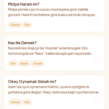
Midye Haram mı?
Midye yemek caiz mi sorusu mezheplere göre farklılık
gösterir. Hanefi mezhebine göre balık suretinde olmayan
deniz ürünlerini (midye, kalamar, karides vb.) yemek helal
Günah
Dini
değildir, diğer mezheplere göre ise helaldir.
Nas Ne Demek?
Nas kelimesi Arapça'da "insanlar" anlamına gelir. Dini
terminolojide ise "Nass", hakkında açık ayet veya hadis
bulunan kesin hüküm demektir.
Dini
Kuran
Günah
Okey Oynamak Günah mı?
İslam'da oyun oynamanın hükmü, oyunun içeriğine ve
şartlarına göre değişir. Okey, tavla veya kağıt oyunları kumar
amacı gütmüyorsa ve ibadetlere engel olmuyorsa haram
Günah
Dini
değildir.